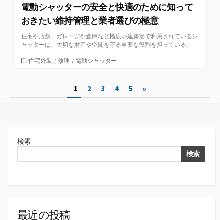
電動シャッターの安全と快適のために知って
おきたい維持管理と業者選びの極意
住宅や店舗、ガレージや倉庫など幅広い建築物で利用されているシ
ャッターは、大切な財産や空間を守る重要な役割を担っている。
カ
住宅外装
/
修理
/
電動シャッター
テ
ゴ
投
1
2
3
4
5
»
リ
ー
稿
の
ペ
検索
ー
検索
ジ
送
り
最近の投稿