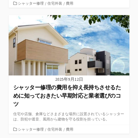
カ
シャッター修理
/
住宅外装
/
費用
テ
ゴ
リ
ー
2025年9月12日
シャッター修理の費用を抑え長持ちさせるた
めに知っておきたい早期対応と業者選びのコ
ツ
住宅や店舗、倉庫などさまざまな場所に設置されているシャッター
は、防犯や遮音、風雨から建物を守る役割を担っている。
カ
シャッター修理
/
住宅外装
/
費用
テ