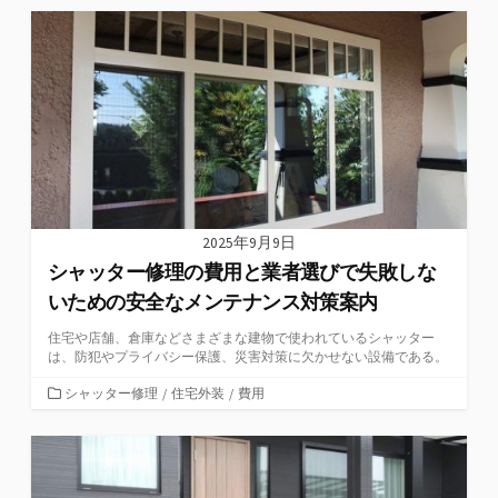
ゴ
リ
ー
2025年9月9日
シャッター修理の費用と業者選びで失敗しな
いための安全なメンテナンス対策案内
住宅や店舗、倉庫などさまざまな建物で使われているシャッター
は、防犯やプライバシー保護、災害対策に欠かせない設備である。
カ
シャッター修理
/
住宅外装
/
費用
テ
ゴ
リ
ー