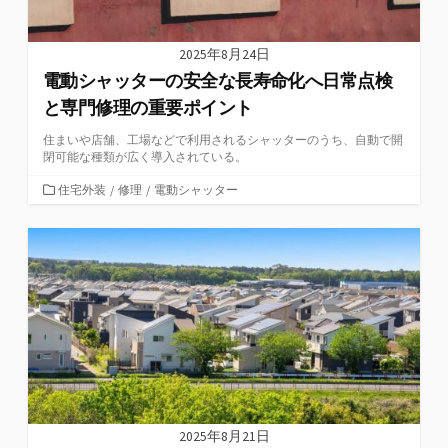
2025年8月24日
電動シャッターの安全な長寿命化へ日常点検
と専門修理の重要ポイント
住まいや店舗、工場などで利用されるシャッターのうち、自動で開
閉可能な種類が広く導入されている。
カ
住宅外装
/
修理
/
電動シャッター
テ
ゴ
リ
ー
2025年8月21日