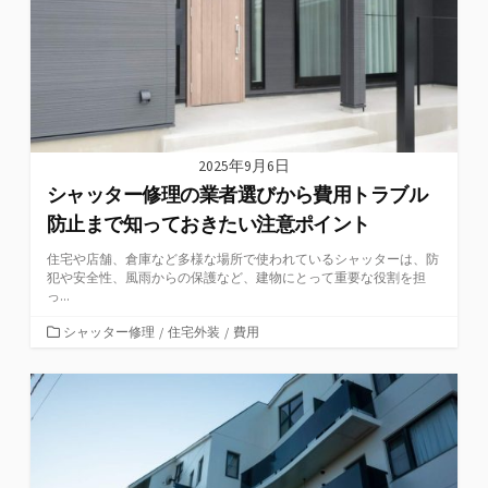
2025年9月6日
シャッター修理の業者選びから費用トラブル
防止まで知っておきたい注意ポイント
住宅や店舗、倉庫など多様な場所で使われているシャッターは、防
犯や安全性、風雨からの保護など、建物にとって重要な役割を担
っ...
カ
シャッター修理
/
住宅外装
/
費用
テ
ゴ
リ
ー