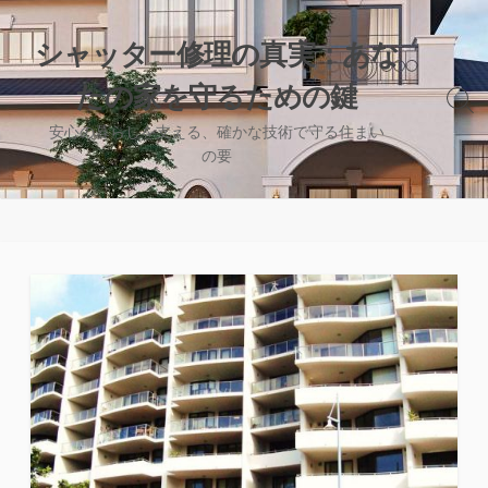
コ
ン
シャッター修理の真実：あな
テ
たの家を守るための鍵
ン
検
ツ
索
安心の暮らしを支える、確かな技術で守る住まい
へ
切
の要
り
ス
替
キ
え
ッ
プ