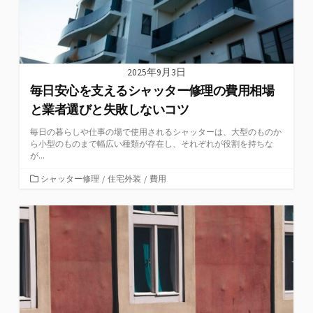
2025年9月3日
毎日安心を支えるシャッター修理の費用相場
と業者選びと失敗しないコツ
毎日の暮らしや仕事の場で使用されるシャッターは、大型のものか
ら小型のものまで幅広い種類が存在し、それぞれが役割を持ちな
が...
カ
シャッター修理
/
住宅外装
/
費用
テ
ゴ
リ
ー