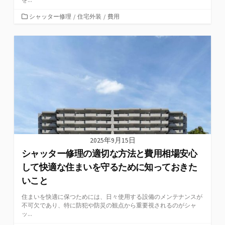
カ
シャッター修理
/
住宅外装
/
費用
テ
ゴ
リ
ー
2025年9月15日
シャッター修理の適切な方法と費用相場安心
して快適な住まいを守るために知っておきた
いこと
住まいを快適に保つためには、日々使用する設備のメンテナンスが
不可欠であり、特に防犯や防災の観点から重要視されるのがシャ
ッ...