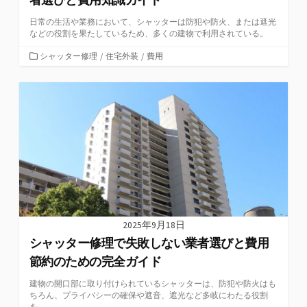
日常の生活や業務において、シャッターは防犯や防火、または遮光
などの役割を果たしているため、多くの建物で利用されている。
カ
シャッター修理
/
住宅外装
/
費用
テ
ゴ
リ
ー
2025年9月18日
シャッター修理で失敗しない業者選びと費用
節約のための完全ガイド
建物の開口部に取り付けられているシャッターは、防犯や防火はも
ちろん、プライバシーの確保や遮音、遮光など多岐にわたる役割
を...