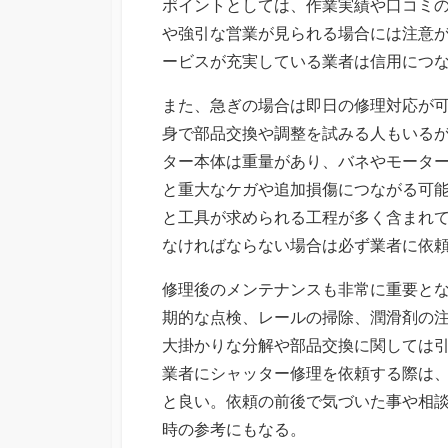
ポイントとしては、作業実績や口コミ
や強引な営業が見られる場合には注意
ービスが充実している業者は信用につ
また、急ぎの場合は即日の修理対応が
身で部品交換や調整を試みる人もいる
ター本体は重量があり、バネやモータ
と重大なケガや追加損傷につながる可
と工具が求められる工程が多く含まれ
なければならない場合は必ず業者に依
修理後のメンテナンスも非常に重要と
期的な点検、レールの掃除、潤滑剤の
大掛かりな分解や部品交換に関しては
業者にシャッター修理を依頼する際は
と良い。依頼の前後で気づいた事や相
時の参考にもなる。