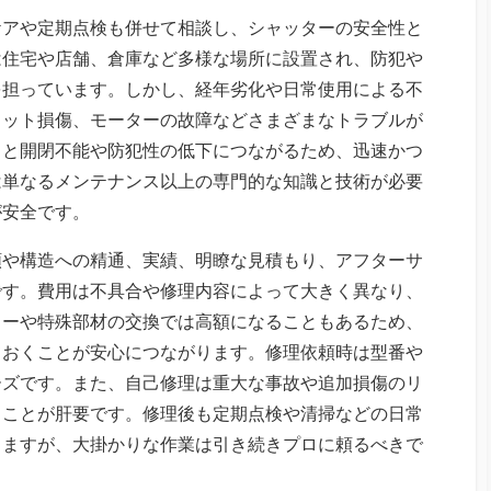
ケアや定期点検も併せて相談し、シャッターの安全性と
は住宅や店舗、倉庫など多様な場所に設置され、防犯や
を担っています。しかし、経年劣化や日常使用による不
ラット損傷、モーターの故障などさまざまなトラブルが
ると開閉不能や防犯性の低下につながるため、迅速かつ
は単なるメンテナンス以上の専門的な知識と技術が必要
が安全です。
類や構造への精通、実績、明瞭な見積もり、アフターサ
です。費用は不具合や修理内容によって大きく異なり、
ターや特殊部材の交換では高額になることもあるため、
ておくことが安心につながります。修理依頼時は型番や
ーズです。また、自己修理は重大な事故や追加損傷のリ
ることが肝要です。修理後も定期点検や清掃などの日常
ちますが、大掛かりな作業は引き続きプロに頼るべきで