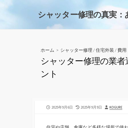
コ
ン
シャッター修理の真実：
テ
ン
ツ
へ
ス
ホーム
>
シャッター修理
/
住宅外装
/
費用
キ
シャッター修理の業者
ッ
プ
ント
公
最
投
2025年9月6日
2025年9月9日
KOGURE
開
終
稿
日
更
者
新
住宅や店舗、倉庫など多様な場所で使