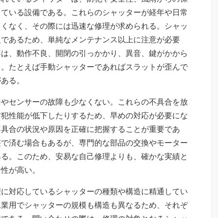
っている設備である。
これらのシャッターが経年や日常
しくなく、その際には迅速な修理が求められる。シャッ
欠であるため、単純なメンテナンス以上に注意が必要
容は、動作不良、開閉の引っかかり、異音、鍵がかから
る。たとえば手動シャッターであればスラットが歪んで
がある。
ーやセンサーの故障も少なくない。これらの不具合を放
防犯性能が低下したりするため、早めの対応が必要にな
不具合の状況や原因を正確に把握することが重要であ
整で済む場合もあるが、専門的な部品の交換やモーター
ある。このため、安易な自己修理よりも、確かな実績と
全性が高い。
理に対応しているシャッターの種類や構造に精通してい
工業用でシャッターの規模も構造も異なるため、それぞ