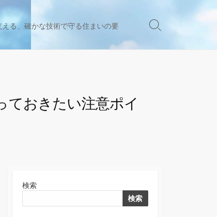
支える、確かな技術で守る住まいの要
検
索
切
り
替
え
っておきたい注意ポイ
検索
検索