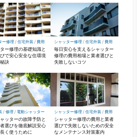
ター修理
/
住宅外装
/
費用
シャッター修理
/
住宅外装
/
費用
ッター修理の基礎知識と
毎日安心を支えるシャッター
選びで安心安全な住環境
修理の費用相場と業者選びと
る秘訣
失敗しないコツ
装
/
修理
/
電動シャッター
シャッター修理
/
住宅外装
/
費用
シャッターの故障予防と
シャッター修理の費用と業者
業者選びを徹底解説安心
選びで失敗しないための安全
に長く使うために
なメンテナンス対策案内