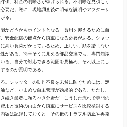
の評価、料金の明瞭さが挙げられる。不明瞭な見積もり
が必要だ。逆に、現地調査後の明確な説明やアフターサ
ながる。
可能かどうかもポイントとなる。費用を抑えるために自
が、安全配慮の観点から慎重になる必要がある。シャッ
ーに高い負荷がかっているため、正しい手順を踏まない
能性がある。簡単そうに見える部品交換でも、専門知識
ている。自分で対応できる範囲を見極め、それ以上にし
頼するのが賢明である。
なる。シャッターの動作不良を未然に防ぐためには、定
注油など、小まめな自主管理が効果的である。ただし、
引き続き業者に頼るべき分野だ。こうした流れで専門の
、費用と技術の両面から慎重にサービスを比較検討する
談内容は記録しておくと、その後のトラブル防止や再発