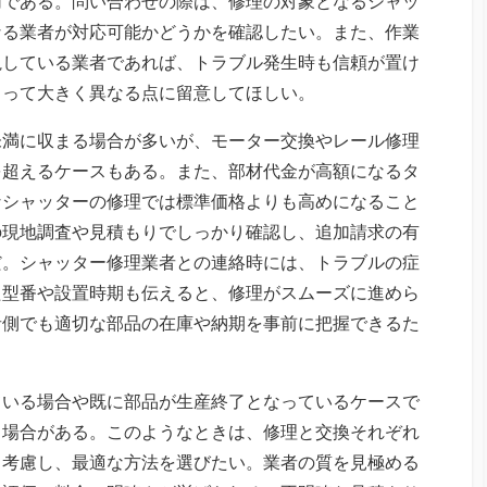
切である。問い合わせの際は、修理の対象となるシャッ
なる業者が対応可能かどうかを確認したい。また、作業
視している業者であれば、トラブル発生時も信頼が置け
よって大きく異なる点に留意してほしい。
未満に収まる場合が多いが、モーター交換やレール修理
を超えるケースもある。また、部材代金が高額になるタ
なシャッターの修理では標準価格よりも高めになること
の現地調査や見積もりでしっかり確認し、追加請求の有
だ。シャッター修理業者との連絡時には、トラブルの症
た型番や設置時期も伝えると、修理がスムーズに進めら
者側でも適切な部品の在庫や納期を事前に把握できるた
ている場合や既に部品が生産終了となっているケースで
る場合がある。このようなときは、修理と交換それぞれ
も考慮し、最適な方法を選びたい。業者の質を見極める