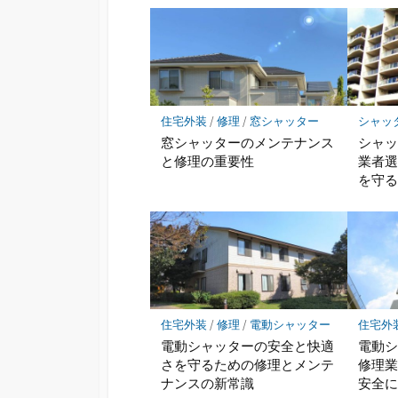
住宅外装
/
修理
/
窓シャッター
シャッ
窓シャッターのメンテナンス
シャ
と修理の重要性
業者
を守
住宅外装
/
修理
/
電動シャッター
住宅外
電動シャッターの安全と快適
電動
さを守るための修理とメンテ
修理
ナンスの新常識
安全