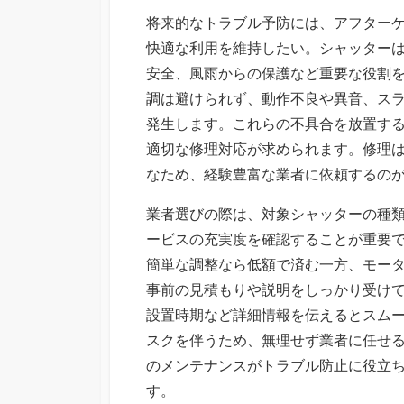
将来的なトラブル予防には、アフター
快適な利用を維持したい。シャッター
安全、風雨からの保護など重要な役割
調は避けられず、動作不良や異音、ス
発生します。これらの不具合を放置す
適切な修理対応が求められます。修理
なため、経験豊富な業者に依頼するの
業者選びの際は、対象シャッターの種
ービスの充実度を確認することが重要
簡単な調整なら低額で済む一方、モー
事前の見積もりや説明をしっかり受け
設置時期など詳細情報を伝えるとスム
スクを伴うため、無理せず業者に任せ
のメンテナンスがトラブル防止に役立
す。