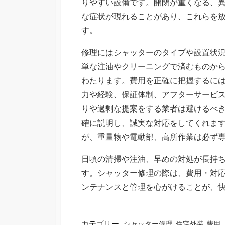
りやすい設備です。開閉が重くなる、
な症状が現れることがあり、これらを
す。
修理にはシャッターのタイプや設置状
単な注油やクリーニングで済むものか
わたります。費用を正確に把握するに
力や経験、保証体制、アフターサービ
りや過剰な提案をする業者は避けるべ
確に説明し、誠実な対応をしてくれま
が、重量物や電動部、高所作業は必ず
日頃の清掃や注油、早めの対処が長持
す。シャッター修理の際は、費用・対
ンテナンスと管理を心がけることが、
カテゴリー:
シャッター修理
住宅外装
費用