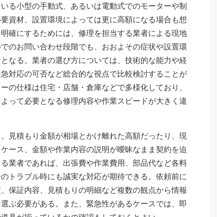
ている小型の手動式、あるいは電動式でのモーターや制
必要資材、設置環境によっては更に高額になる場合も想
を明確にするためには、修理を担当する業者による現地
ルでのお問い合わせ段階でも、おおよその症状や設置環
考となる。業者の選び方については、技術的な能力や経
緊急対応の可否など総合的な視点で比較検討することが
ターの仕様は住宅・店舗・倉庫などで多様化しており、
によって必要となる修理内容や作業スピードが大きく違
る。見積もり金額が相場とかけ離れた高額だったり、現
るケース、金額や作業内容の説明が曖昧なまま契約を迫
きる業者であれば、出張費や作業費用、部品代など各料
一のトラブル時にも誠実な対応が期待できる。依頼前に
績、保証内容、見積もりの明細など複数の観点から情報
を選ぶ必要がある。また、緊急性があるケースでは、即
や道具が揃っているかの確認もしておくとよい。