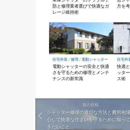
防と修理業者選びで快適なガ
方を
レージ維持術
住宅外装
/
修理
/
電動シャッター
住宅外
電動シャッターの安全と快適
快適
さを守るための修理とメンテ
ッタ
ナンスの新常識
ス術
前の投稿
シャッター修理の適切な方法と費用相
心して快適な住まいを守るために知っ
きたいこと