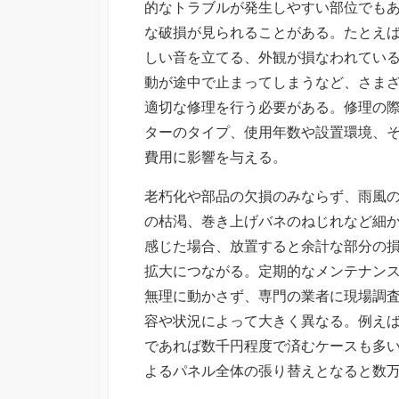
的なトラブルが発生しやすい部位でも
な破損が見られることがある。たとえ
しい音を立てる、外観が損なわれてい
動が途中で止まってしまうなど、さま
適切な修理を行う必要がある。修理の
ターのタイプ、使用年数や設置環境、
費用に影響を与える。
老朽化や部品の欠損のみならず、雨風
の枯渇、巻き上げバネのねじれなど細
感じた場合、放置すると余計な部分の
拡大につながる。定期的なメンテナン
無理に動かさず、専門の業者に現場調
容や状況によって大きく異なる。例え
であれば数千円程度で済むケースも多
よるパネル全体の張り替えとなると数