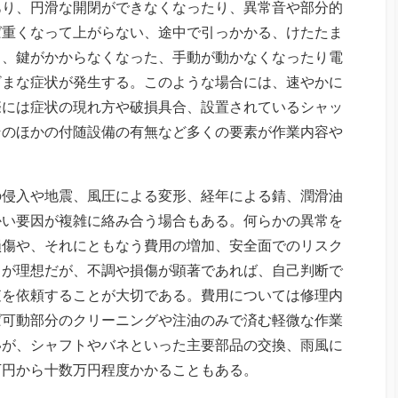
あり、円滑な開閉ができなくなったり、異常音や部分的
ば重くなって上がらない、途中で引っかかる、けたたま
る、鍵がかからなくなった、手動が動かなくなったり電
ざまな症状が発生する。このような場合には、速やかに
際には症状の現れ方や破損具合、設置されているシャッ
そのほかの付随設備の有無など多くの要素が作業内容や
の侵入や地震、風圧による変形、経年による錆、潤滑油
かい要因が複雑に絡み合う場合もある。何らかの異常を
損傷や、それにともなう費用の増加、安全面でのリスク
スが理想だが、不調や損傷が顕著であれば、自己判断で
査を依頼することが大切である。費用については修理内
ば可動部分のクリーニングや注油のみで済む軽微な作業
いが、シャフトやバネといった主要部品の交換、雨風に
万円から十数万円程度かかることもある。