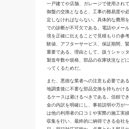
一戸建てや店舗、ガレージで使用され
御盤の交換となると、工事の難易度や
定しなければならない。具体的な費用
での診断が不可欠である。電話やメー
境を正確に伝えることで見積もりの参
験値、アフターサービス、保証期間、
重要である。理由として、扱うシャッ
製造年数や規格、部品の在庫状況など
ってくるためだ。
また、悪徳な業者への注意も必要であ
地調査後に不要な部品交換を持ちかけ
るケースは避けるべきである。信頼で
金の内訳を明確にし、事前説明や万が
は他の利用者の口コミや実際の施工実
収集を行い、最終的に納得できる会社
日・翌日対応可能か、必要となる部品