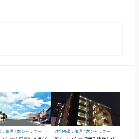
装
/
修理
/
窓シャッター
住宅外装
/
修理
/
窓シャッター
ャッターの重要性と選び
窓シャッターで守る快適な住