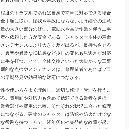
む程度のトラブルであれば自身で簡単に対応できる場合
安全手順に従い、怪我や事故にならないよう細心の注意
重量の大きい部分の修理、電動式や高所作業を伴う工事
業者へ依頼した方が安全である。シャッター本体の寿命
なメンテナンスにより大きく差が出るが、長持ちさせる
油、異音や異常な抵抗感など少しの変化も見逃さず対応
ちに手を打つことで、全体交換といった大掛かりな工事
定期的な点検やメンテナンスは、修理業者であればプラ
題の早期発見や効果的な対応につながる。
特性や使い方をよく理解し、適切な修理・管理を行うこ
がる。費用面や対応力も含めて信頼できる業者を選択
。業者選びや費用の比較、それぞれの状況に合った修理
果につながる。建物のシャッターは防犯や防火だけでな
能な役割を持つ一方で、経年劣化や突発的な故障が起こ