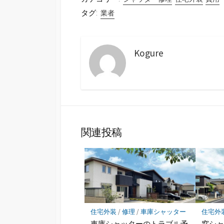
タグ:
業者
Kogure
関連投稿
住宅外装
/
修理
/
車庫シャッター
住宅外
車庫シャッターのトラブル予
窓シ