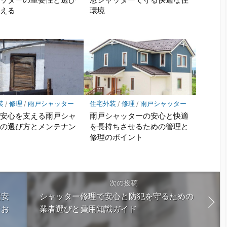
考える
環境
装
/
修理
/
雨戸シャッター
住宅外装
/
修理
/
雨戸シャッター
と安心を支える雨戸シャ
雨戸シャッターの安心と快適
ーの選び方とメンテナン
を長持ちさせるための管理と
修理のポイント
次の投稿
場安
シャッター修理で安心と防犯を守るための
てお
業者選びと費用知識ガイド