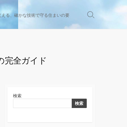
支える、確かな技術で守る住まいの要
検
索
切
り
替
え
の完全ガイド
検索
検索