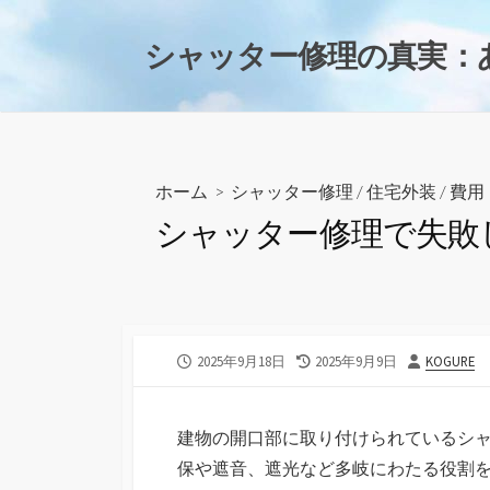
コ
ン
シャッター修理の真実：
テ
ン
ツ
へ
ス
ホーム
>
シャッター修理
/
住宅外装
/
費用
キ
シャッター修理で失敗
ッ
プ
公
最
投
2025年9月18日
2025年9月9日
KOGURE
開
終
稿
日
更
者
新
建物の開口部に取り付けられているシ
日
保や遮音、遮光など多岐にわたる役割