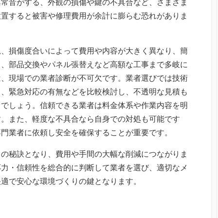
異常音がする、外観の損傷や鍵の不具合など、さまざま
放置すると被害や修理費用が余計に膨らむ恐れがありま
況、損傷度合いによって費用や内容が大きく異なり、簡
ら、部品交換やパネル張替えなど高額な工事まで多岐に
は、現場での業者診断が不可欠です。業者選びでは技術
ス、緊急対応の有無などを比較検討し、不透明な見積も
きでしょう。信頼できる業者は料金体系や作業内容を明
す。また、軽度な不具合なら自身での対処も可能です
専門業者に依頼し安全を確保することが重要です。
ちの秘訣となり、費用や手間の大幅な削減につながりま
応力・信頼性を総合的に判断して業者を選び、適切なメ
快適で安心な環境づくりの鍵となります。