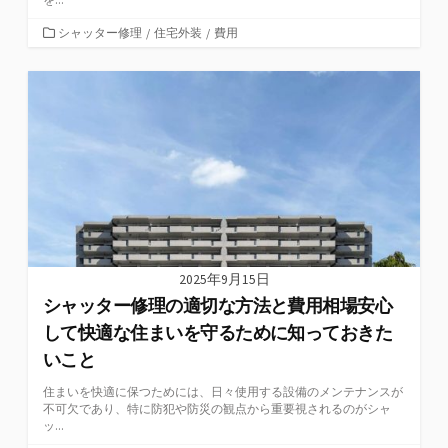
カ
シャッター修理
/
住宅外装
/
費用
テ
ゴ
リ
ー
2025年9月15日
シャッター修理の適切な方法と費用相場安心
して快適な住まいを守るために知っておきた
いこと
住まいを快適に保つためには、日々使用する設備のメンテナンスが
不可欠であり、特に防犯や防災の観点から重要視されるのがシャ
ッ...