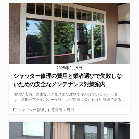
ゴ
リ
ー
2025年9月9日
シャッター修理の費用と業者選びで失敗しな
いための安全なメンテナンス対策案内
住宅や店舗、倉庫などさまざまな建物で使われているシャッター
は、防犯やプライバシー保護、災害対策に欠かせない設備である。
カ
シャッター修理
/
住宅外装
/
費用
テ
ゴ
リ
ー