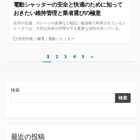
電動シャッターの安全と快適のために知って
おきたい維持管理と業者選びの極意
住宅や店舗、ガレージや倉庫など幅広い建築物で利用されているシ
ャッターは、大切な財産や空間を守る重要な役割を担っている。
カ
住宅外装
/
修理
/
電動シャッター
テ
ゴ
投
1
2
3
4
5
»
リ
ー
稿
の
ペ
検索
ー
検索
ジ
送
り
最近の投稿