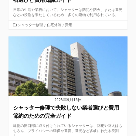
日常の生活や業務において、シャッターは防犯や防火、または遮光
などの役割を果たしているため、多くの建物で利用されている。
カ
シャッター修理
/
住宅外装
/
費用
テ
ゴ
リ
ー
2025年9月18日
シャッター修理で失敗しない業者選びと費用
節約のための完全ガイド
建物の開口部に取り付けられているシャッターは、防犯や防火はも
ちろん、プライバシーの確保や遮音、遮光など多岐にわたる役割
を...