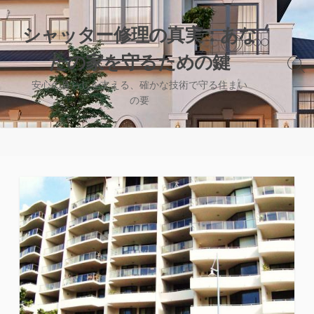
コ
ン
シャッター修理の真実：あな
テ
たの家を守るための鍵
ン
検
ツ
索
安心の暮らしを支える、確かな技術で守る住まい
へ
切
の要
り
ス
替
キ
え
ッ
プ