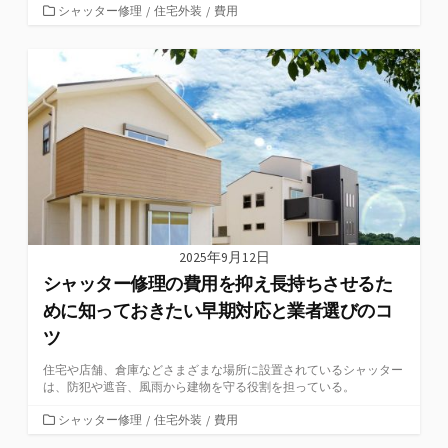
カ
シャッター修理
/
住宅外装
/
費用
テ
ゴ
リ
ー
2025年9月12日
シャッター修理の費用を抑え長持ちさせるた
めに知っておきたい早期対応と業者選びのコ
ツ
住宅や店舗、倉庫などさまざまな場所に設置されているシャッター
は、防犯や遮音、風雨から建物を守る役割を担っている。
カ
シャッター修理
/
住宅外装
/
費用
テ