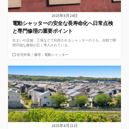
2025年8月24日
電動シャッターの安全な長寿命化へ日常点検
と専門修理の重要ポイント
住まいや店舗、工場などで利用されるシャッターのうち、自動で開
閉可能な種類が広く導入されている。
カ
住宅外装
/
修理
/
電動シャッター
テ
ゴ
リ
ー
2025年8月21日