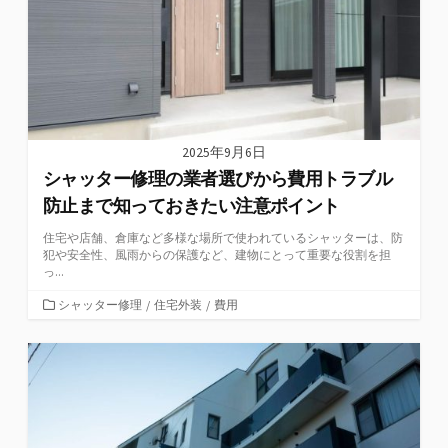
2025年9月6日
シャッター修理の業者選びから費用トラブル
防止まで知っておきたい注意ポイント
住宅や店舗、倉庫など多様な場所で使われているシャッターは、防
犯や安全性、風雨からの保護など、建物にとって重要な役割を担
っ...
カ
シャッター修理
/
住宅外装
/
費用
テ
ゴ
リ
ー