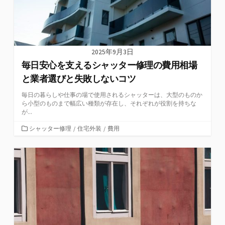
2025年9月3日
毎日安心を支えるシャッター修理の費用相場
と業者選びと失敗しないコツ
毎日の暮らしや仕事の場で使用されるシャッターは、大型のものか
ら小型のものまで幅広い種類が存在し、それぞれが役割を持ちな
が...
カ
シャッター修理
/
住宅外装
/
費用
テ
ゴ
リ
ー