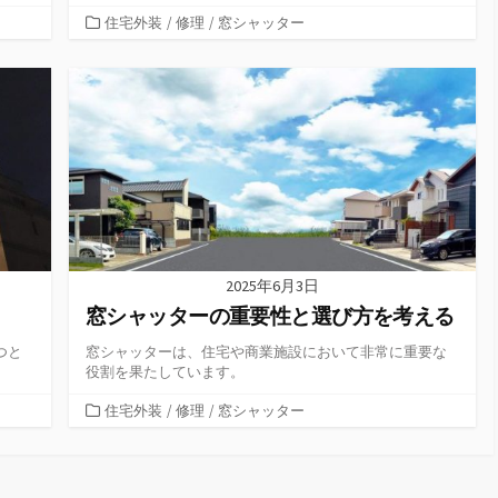
カ
住宅外装
/
修理
/
窓シャッター
テ
ゴ
リ
ー
2025年6月3日
窓シャッターの重要性と選び方を考える
つと
窓シャッターは、住宅や商業施設において非常に重要な
役割を果たしています。
カ
住宅外装
/
修理
/
窓シャッター
テ
ゴ
リ
ー