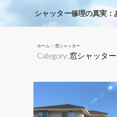
コ
ン
シャッター修理の真実：
テ
ン
ツ
へ
ス
ホーム
> 窓シャッター
キ
Category:
窓シャッター
ッ
プ