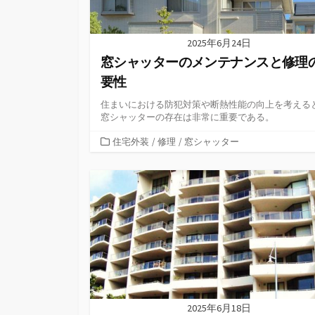
2025年6月24日
窓シャッターのメンテナンスと修理
要性
住まいにおける防犯対策や断熱性能の向上を考える
窓シャッターの存在は非常に重要である。
カ
住宅外装
/
修理
/
窓シャッター
テ
ゴ
リ
ー
2025年6月18日