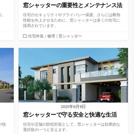
窓シャッターの重要性とメンテナンス法
り、
住宅のセキュリティやプライバシー保護、さらには断熱
性能を向上させるために、窓シャッターは多くの住宅に
採用されています。
カ
住宅外装
/
修理
/
窓シャッター
テ
ゴ
リ
ー
2025年6月9日
窓シャッターで守る安全と快適な生活
や快
住宅や店舗の防犯対策として、窓シャッターは効果的な
選択肢の一つと言えます。