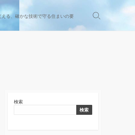
支える、確かな技術で守る住まいの要
検
索
切
り
替
え
検索
検索