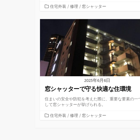
カ
住宅外装
/
修理
/
窓シャッター
テ
ゴ
リ
ー
2025年6月6日
窓シャッターで守る快適な住環境
住まいの安全や防犯を考えた際に、重要な要素の一
して窓シャッターが挙げられる。
カ
住宅外装
/
修理
/
窓シャッター
テ
ゴ
リ
ー