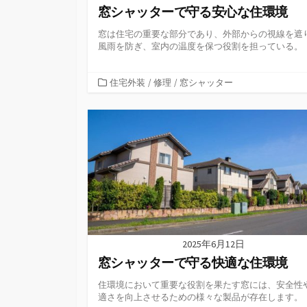
窓シャッターで守る安心な住環境
窓は住宅の重要な部分であり、外部からの視線を遮
風雨を防ぎ、室内の温度を保つ役割を担っている。
カ
住宅外装
/
修理
/
窓シャッター
テ
ゴ
リ
ー
2025年6月12日
窓シャッターで守る快適な住環境
住環境において重要な役割を果たす窓には、安全性
適さを向上させるための様々な製品が存在します。