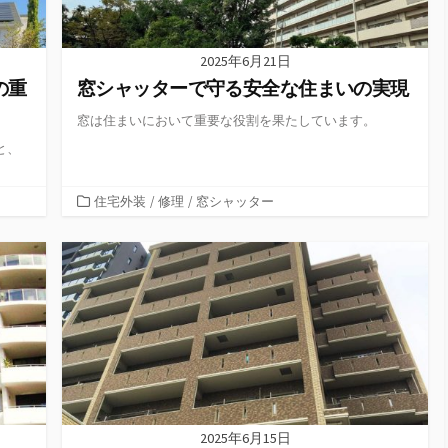
2025年6月21日
の重
窓シャッターで守る安全な住まいの実現
窓は住まいにおいて重要な役割を果たしています。
と、
カ
住宅外装
/
修理
/
窓シャッター
テ
ゴ
リ
ー
2025年6月15日