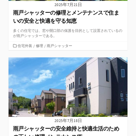
2025年7月21日
雨戸シャッターの修理とメンテナンスで住ま
いの安全と快適を守る知恵
多くの住宅では、窓や開口部の保護を目的として設置されているの
が雨戸シャッターである。
カ
住宅外装
/
修理
/
雨戸シャッター
テ
ゴ
リ
ー
2025年7月18日
雨戸シャッターの安全維持と快適生活のため