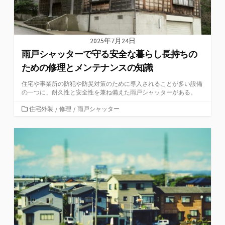
2025年7月24日
雨戸シャッターで守る安全な暮らし長持ちの
ための修理とメンテナンスの知識
住宅や事業所の防犯や防災対策のために導入されることが多い設備
の一つに、耐久性と安全性を兼ね備えた雨戸シャッターがある。
カ
住宅外装
/
修理
/
雨戸シャッター
テ
ゴ
リ
ー