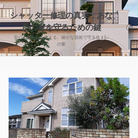
コ
ン
シャッター修理の真実：あな
テ
たの家を守るための鍵
ン
検
ツ
索
安心の暮らしを支える、確かな技術で守る住まい
へ
切
の要
り
ス
替
キ
え
ッ
プ