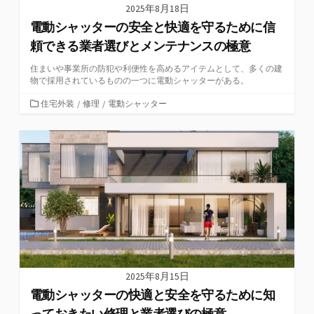
2025年8月18日
電動シャッターの安全と快適を守るために信
頼できる業者選びとメンテナンスの極意
住まいや事業所の防犯や利便性を高めるアイテムとして、多くの建
物で採用されているものの一つに電動シャッターがある。
カ
住宅外装
/
修理
/
電動シャッター
テ
ゴ
リ
ー
2025年8月15日
電動シャッターの快適と安全を守るために知
っておきたい修理と業者選びの極意