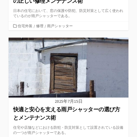
の正しい修理メンテナンス術
日本の住宅において、窓の保護や防犯、防災対策として広く使われ
ているのが雨戸シャッターである。
カ
住宅外装
/
修理
/
雨戸シャッター
テ
ゴ
リ
ー
2025年7月15日
快適と安心を支える雨戸シャッターの選び方
とメンテナンス術
住宅や店舗などにおける防犯・防災対策として設置されている設備
の一つが雨戸シャッターである。