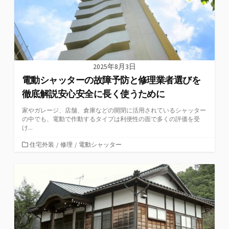
2025年8月3日
電動シャッターの故障予防と修理業者選びを
徹底解説安心安全に長く使うために
家やガレージ、店舗、倉庫などの開閉に活用されているシャッター
の中でも、電動で作動するタイプは利便性の面で多くの評価を受
け...
カ
住宅外装
/
修理
/
電動シャッター
テ
ゴ
リ
ー