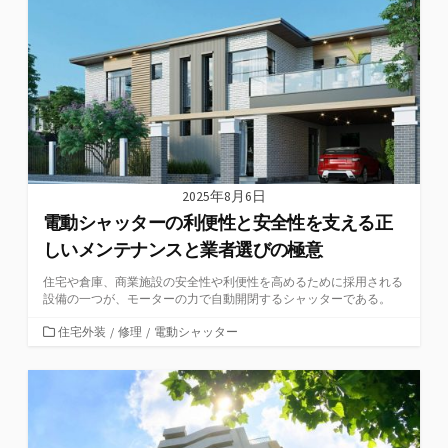
リ
ー
2025年8月6日
電動シャッターの利便性と安全性を支える正
しいメンテナンスと業者選びの極意
住宅や倉庫、商業施設の安全性や利便性を高めるために採用される
設備の一つが、モーターの力で自動開閉するシャッターである。
カ
住宅外装
/
修理
/
電動シャッター
テ
ゴ
リ
ー