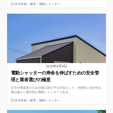
カ
住宅外装
/
修理
/
電動シャッター
テ
ゴ
リ
ー
2025年8月9日
電動シャッターの寿命を伸ばすための安全管
理と業者選びの極意
住宅や事業所のための開口部を守る手段として、利便性と安全性を
兼ね備えた選択肢が電動シャッターである。
カ
住宅外装
/
修理
/
電動シャッター
テ
ゴ