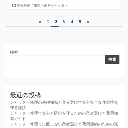
カ
住宅外装
/
修理
/
雨戸シャッター
テ
ゴ
投
«
1
2
3
4
5
»
リ
ー
稿
の
ペ
検索
ー
検索
ジ
送
り
最近の投稿
シャッター修理の基礎知識と業者選びで安心安全な住環境を
守る秘訣
シャッター修理で安心と防犯を守るための業者選びと費用知
識ガイド
シャッター修理で失敗しない業者選びと費用節約のための完