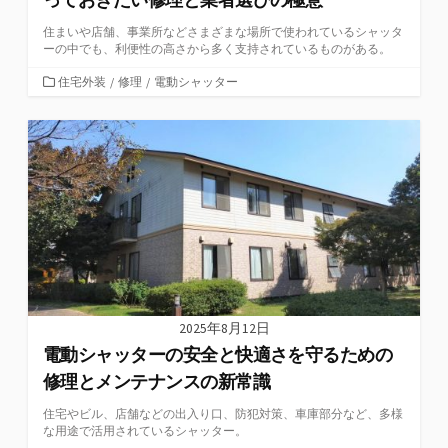
住まいや店舗、事業所などさまざまな場所で使われているシャッタ
ーの中でも、利便性の高さから多く支持されているものがある。
カ
住宅外装
/
修理
/
電動シャッター
テ
ゴ
リ
ー
2025年8月12日
電動シャッターの安全と快適さを守るための
修理とメンテナンスの新常識
住宅やビル、店舗などの出入り口、防犯対策、車庫部分など、多様
な用途で活用されているシャッター。