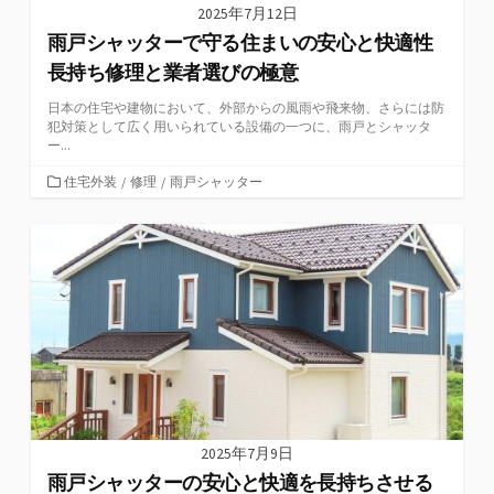
2025年7月12日
雨戸シャッターで守る住まいの安心と快適性
長持ち修理と業者選びの極意
日本の住宅や建物において、外部からの風雨や飛来物、さらには防
犯対策として広く用いられている設備の一つに、雨戸とシャッタ
ー...
カ
住宅外装
/
修理
/
雨戸シャッター
テ
ゴ
リ
ー
2025年7月9日
雨戸シャッターの安心と快適を長持ちさせる