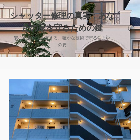
コ
ン
シャッター修理の真実：あな
テ
たの家を守るための鍵
ン
検
ツ
索
安心の暮らしを支える、確かな技術で守る住まい
へ
切
の要
り
ス
替
キ
え
ッ
プ