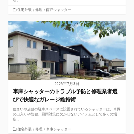
カ
住宅外装
/
修理
/
雨戸シャッター
テ
ゴ
リ
ー
2025年7月3日
車庫シャッターのトラブル予防と修理業者選
びで快適なガレージ維持術
住まいや店舗の駐車スペースに設置されているシャッターは、車両
の出入りや防犯、風雨対策に欠かせないアイテムとして多くの場
所...
カ
住宅外装
/
修理
/
車庫シャッター