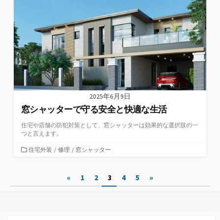
リ
ー
2025年6月9日
窓シャッターで守る安全と快適な生活
住宅や店舗の防犯対策として、窓シャッターは効果的な選択肢の一
つと言えます。
カ
住宅外装
/
修理
/
窓シャッター
テ
ゴ
投
«
1
2
3
4
5
»
リ
ー
稿
の