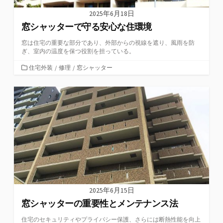
2025年6月18日
窓シャッターで守る安心な住環境
窓は住宅の重要な部分であり、外部からの視線を遮り、風雨を防
ぎ、室内の温度を保つ役割を担っている。
カ
住宅外装
/
修理
/
窓シャッター
テ
ゴ
リ
ー
2025年6月15日
窓シャッターの重要性とメンテナンス法
住宅のセキュリティやプライバシー保護、さらには断熱性能を向上