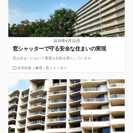
2025年6月21日
窓シャッターで守る安全な住まいの実現
窓は住まいにおいて重要な役割を果たしています。
カ
住宅外装
/
修理
/
窓シャッター
テ
ゴ
リ
ー