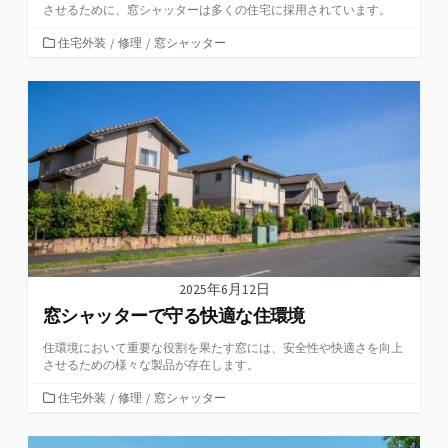
させるために、窓シャッターは多くの住宅に採用されています。
カ
住宅外装
/
修理
/
窓シャッター
テ
ゴ
リ
ー
2025年6月12日
窓シャッターで守る快適な住環境
住環境において重要な役割を果たす窓には、安全性や快適さを向上
させるための様々な製品が存在します。
カ
住宅外装
/
修理
/
窓シャッター
テ
ゴ