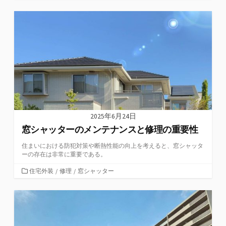
テ
ゴ
リ
ー
2025年6月24日
窓シャッターのメンテナンスと修理の重要性
住まいにおける防犯対策や断熱性能の向上を考えると、窓シャッタ
ーの存在は非常に重要である。
カ
住宅外装
/
修理
/
窓シャッター
テ
ゴ
リ
ー