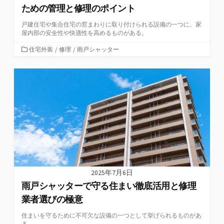
ための管理と修理のポイント
戸建住宅や集合住宅の窓まわりに取り付けられる設備の一つに、家
屋内部の安全性や快適性を高めるものがある。
カ
住宅外装
/
修理
/
雨戸シャッター
テ
ゴ
リ
ー
2025年7月6日
雨戸シャッターで守る住まい徹底活用と修理
業者選びの極意
住まいを守るために不可欠な設備の一つとして挙げられるものがあ
る。